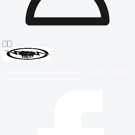
Електроматериали за професионалисти и домашни майстори.
B2B и retail доставки в цяла България.