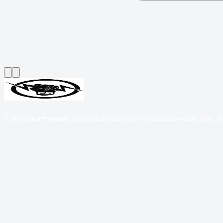
Електроматериали за професионалисти и домашни майстори. B2B