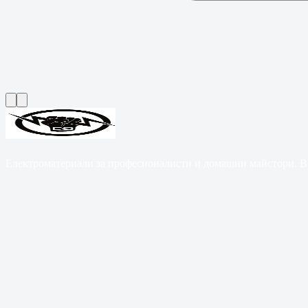
Електроматериали за професионалисти и домашни майстори. B2B