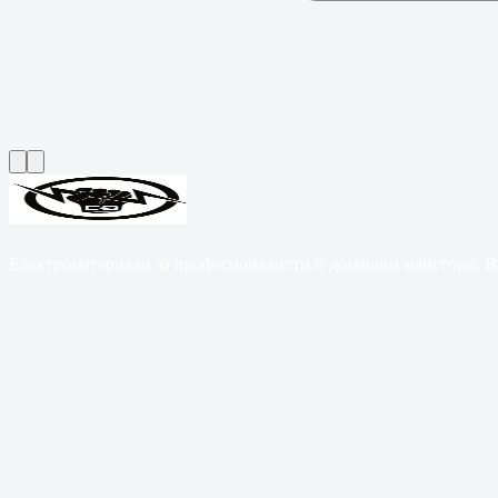
Електроматериали за професионалисти и домашни майстори. B2B