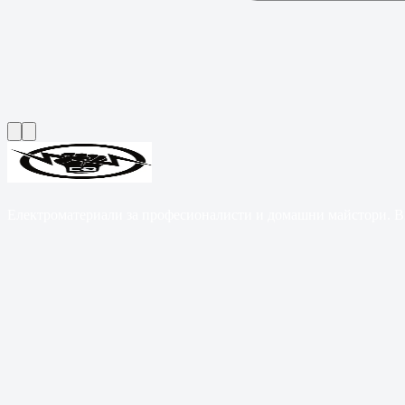
Електроматериали за професионалисти и домашни майстори. B2B