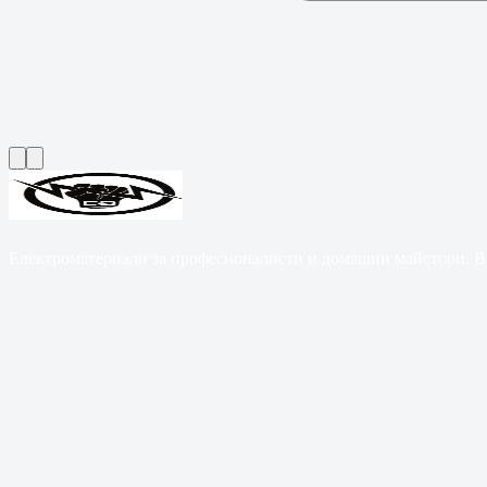
Електроматериали за професионалисти и домашни майстори. B2B