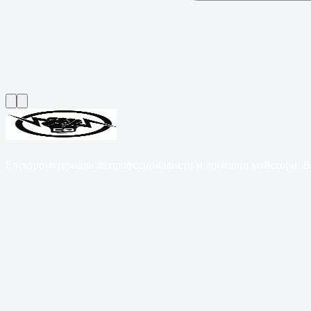
Електроматериали за професионалисти и домашни майстори. B2B