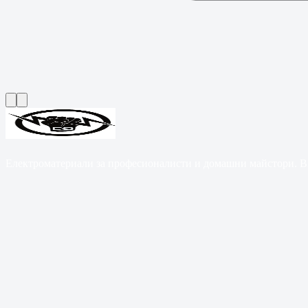
Електроматериали за професионалисти и домашни майстори. B2B