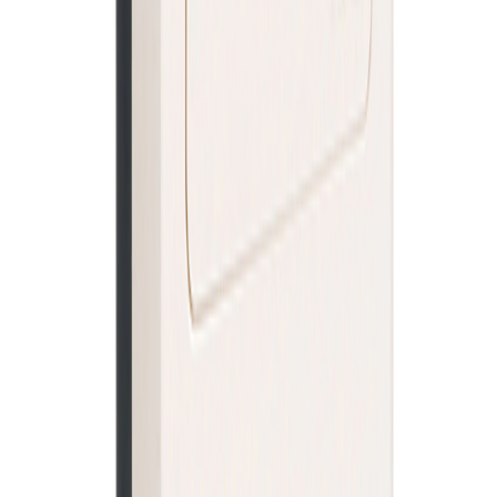
КУТИЯ ЗА МОТОРЕН ПРЕКЪСВАЧ
Цена при запитване
В количка
Електроматериали за професионалисти и домашни майстори.
B2B и retail доставки в цяла България.