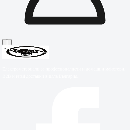
Електроматериали за професионалисти и домашни майстори.
B2B и retail доставки в цяла България.