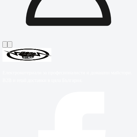
Електроматериали за професионалисти и домашни майстори.
B2B и retail доставки в цяла България.