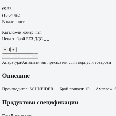
€9.53
(
18.64 лв.
)
В наличност
Каталожен номер: nan
Цена за брой БЕЗ ДДС _ _
1
−
+
Добави в количка
Апаратура
/
Автоматични прекъсвачи с лят корпус и товарови
Описание
Производител: SCHNEIDER_ _ Брой полюси: 1Р_ _ Ампераж: 
Продуктови спецификации