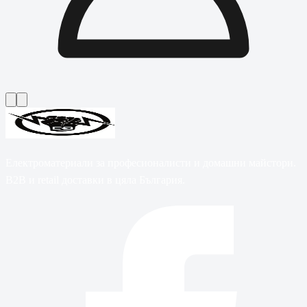
Електроматериали за професионалисти и домашни майстори.
B2B и retail доставки в цяла България.