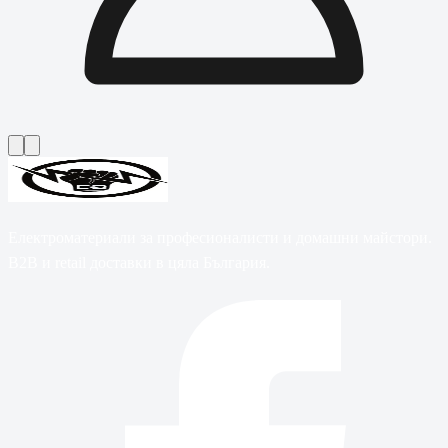
Електроматериали за професионалисти и домашни майстори.
B2B и retail доставки в цяла България.