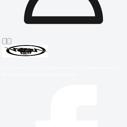
Електроматериали за професионалисти и домашни майстори.
B2B и retail доставки в цяла България.