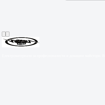
Електроматериали за професионалисти и домашни майстори. B2B