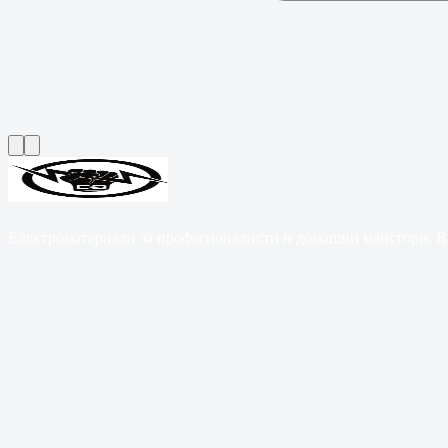
Електроматериали за професионалисти и домашни майстори. B2B