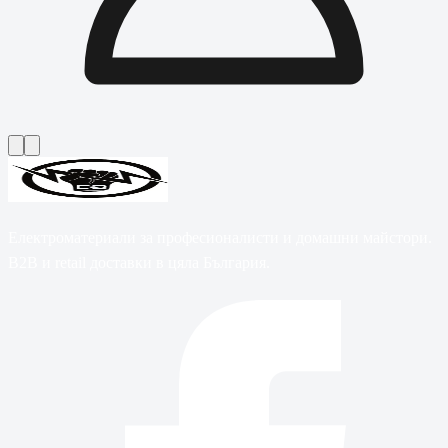
Електроматериали за професионалисти и домашни майстори.
B2B и retail доставки в цяла България.