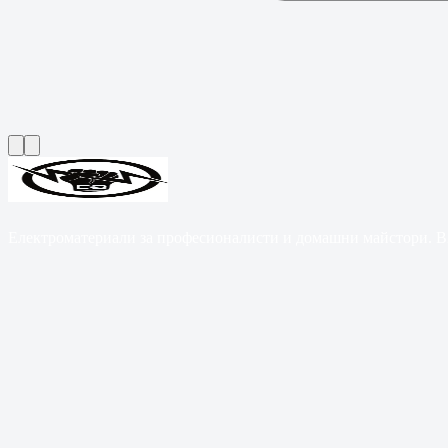
Електроматериали за професионалисти и домашни майстори. B2B