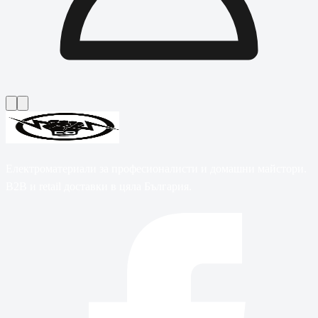
Електроматериали за професионалисти и домашни майстори.
B2B и retail доставки в цяла България.