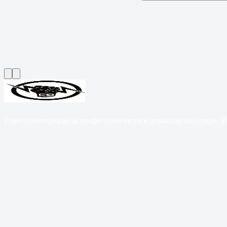
Електроматериали за професионалисти и домашни майстори. B2B