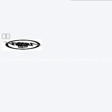
Електроматериали за професионалисти и домашни майстори. B2B